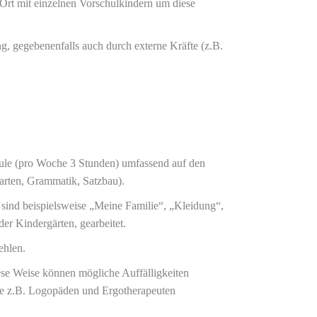
r Ort mit einzelnen Vorschulkindern um diese
g, gegebenenfalls auch durch externe Kräfte (z.B.
hule (pro Woche 3 Stunden) umfassend auf den
tarten, Grammatik, Satzbau).
sind beispielsweise „Meine Familie“, „Kleidung“,
er Kindergärten, gearbeitet.
fehlen.
ese Weise können mögliche Auffälligkeiten
 wie z.B. Logopäden und Ergotherapeuten