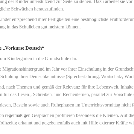
ng der Kinder unterstützend zur Seite zu stehen. Dazu arbeitet sie vo
gliche Schwächen herauszufinden.
inder entsprechend ihrer Fertigkeiten eine bestmöglichste Frühförderun
ng in das Schulleben gut meistern können.
re „Vorkurse Deutsch“
vom Kindergarten in die Grundschule dar.
Migrationshintergrund im Jahr vor ihrer Einschulung in der Grundsc
die Schulung ihrer Deutschkenntnisse (Sprecherfahrung, Wortschatz, Wor
nd, nach Themen und gemäß der Relevanz für ihre Lebenswelt. Inhalte 
für das Lesen-, Schreiben- und Rechenlernen, parallel zur Vorschule d
lesen, Basteln sowie auch Ruhephasen im Unterrichtsvormittag nicht 
von regelmäßigen Gesprächen profitieren besonders die Kleinen. Auf di
s frühzeitig erkannt und gegebenenfalls auch mit Hilfe externer Kräfte